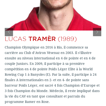
LUCAS
TRAMÈR
(1989)
P
Champion Olympique en 2016 à Rio, il commence sa
El
carrière au Club d’Aviron Vésenaz en 2003. Il s’illustre
san
ensuite au niveau international en 4 de pointe et en 4 de
20
es
couple Juniors. En 2009, il participe à sa première
Jun
compétition en 4 de pointe Poids Léger Elite à la World
br
Rowing Cup 1 à Banyoles (E). Par la suite, il participe à 24
Ch
finales A internationales en 2- et en 4- de pointe sans
d’
barreur Poids Léger, est sacré 4 fois Champion d’Europe et
Ro
3 fois Champion du Monde. Médecin, il reste impliqué dans
CA
la vie du CAV en tant que consultant et parrain du
programme Ramer en Rose.